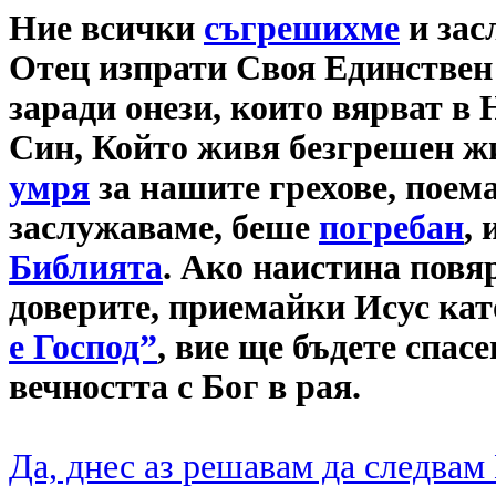
Ние всички
съгрешихме
и зас
Отец изпрати Своя Единствен 
заради онези, които вярват в 
Син, Който живя безгрешен жи
умря
за нашите грехове, поем
заслужаваме, беше
погребан
, 
Библията
. Ако наистина повяр
доверите, приемайки Исус ка
е Господ”
, вие ще бъдете спас
вечността с Бог в рая.
Да, днес аз решавам да следвам