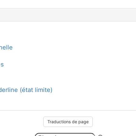
nelle
es
erline (état limite)
Traductions de page