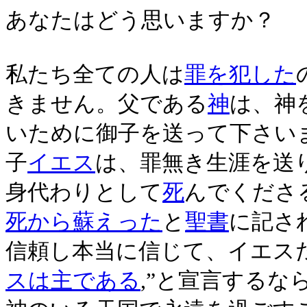
あなたはどう思いますか？
私たち全ての人は
罪を犯した
きません。父である
神
は、神
いために御子を送って下さい
子
イエス
は、罪無き生涯を送
身代わりとして
死
んでくださ
死から蘇えった
と
聖書
に記さ
信頼し本当に信じて、イエス
スは主である
,”と宣言するな