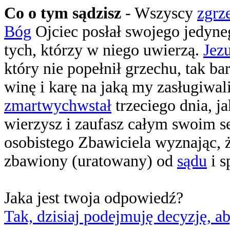
Co o tym sądzisz
- Wszyscy
zgrz
Bóg
Ojciec posłał swojego jedyneg
tych, którzy w niego uwierzą.
Jez
który nie popełnił grzechu, tak ba
winę i karę na jaką my zasługiwa
zmartwychwstał
trzeciego dnia, j
wierzysz i zaufasz całym swoim s
osobistego Zbawiciela wyznając, ż
zbawiony (uratowany) od
sądu
i s
Jaka jest twoja odpowiedź?
Tak, dzisiaj podejmuję decyzję, a