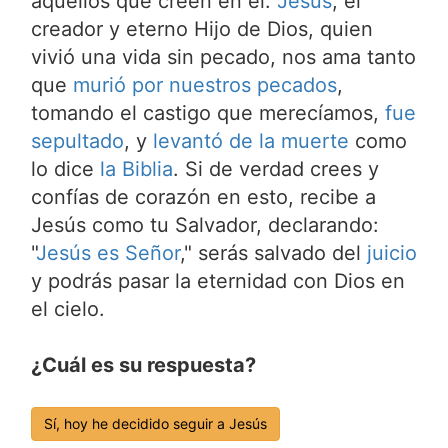
aquellos que creen en él.
Jesús
, el
creador y eterno Hijo de Dios, quien
vivió una vida sin pecado, nos ama tanto
que
murió por nuestros pecados
,
tomando el castigo que merecíamos,
fue
sepultado
, y
levantó de la muerte
como
lo dice
la Biblia
. Si de verdad crees y
confías de corazón en esto, recibe a
Jesús como tu Salvador, declarando:
"
Jesús es Señor
," serás salvado del
juicio
y podrás pasar la eternidad con Dios en
el cielo.
¿Cuál es su respuesta?
Sí, hoy he decidido seguir a Jesús