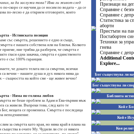
авих, за да заслужа това? Има ли живот след
Признаци на де
 по-скоро се научим да се носим по водата – да се
Справяне с безп
ова по-лесно е да открием отговорите, които
Справяне с депр
Статистика за с
аборти
Пристъпи на па
ъртта - Истинската позиция
Постабортен си
аме със смъртта, решението е едно и също,
Техники за упра
мъртта е нашата собствена или на близък. Колкото
гнева
се приеме, ние трябва да разберем, че смъртта е
Справяне с депр
акто гласи една закачка, смъртта е единственото
Additional Cont
ето е със 100% гаранция.
Explore...
знаете, че докато телата ни са смъртни, всички
 са вечни – нашите душа и дух никога няма да
Бог съществува ли на
 – същността на който сме - ще живее вечно!
Бог съществува ли спо
ъртта - Няма по-голяма любов
Библията истин
мъртта не беше проблем за Адам и Ева-първия мъж
ога са живели. Въпреки това, след като те
Кой е Бо
 Бог, нещата се промениха. Смъртта е последица
 на неподчинение.
Кой е Ис
лим за смъртта като края, но няма край в плана на
Коя религ
и същества в очите Му. Чудили ли сте се някога
тялото ви остарява, не се чувствате „по-стари”