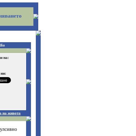
няването
dia
и на:
 ни:
а на живота
улсивно