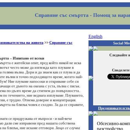
Справяне със смъртта
- Помощ за нара
English
извикателства на живота
>>
Справяне със
Social Me
Следвайте н
ртта – Изпитано от всеки
ъртта е житейски опит, пред който никой не иска
вотът често може да изглежда като плуване в
Споделете
а голяма вълна. Дори и да знаем как се плува и да
ите вълни в точно подходящото време, когато най-
 бум! Ние плуваме напосоки и откриваме себе си
ачащи от дъното на океана с уста, пълна с пясък.
ема по-дълго време да стигнем до повърхността.
м по течението, ние веднага изплуваме. Плуването,
ни, е трудно. Отнема доверие и концентрация.
ъртта на близък човек е сходно. За да се справите,
Предизвикателств
наги се придружава от въпроси - и най-вече
Обсесивно-комп
мо дали сме изправени пред нашата собствена
 на близък, ние искаме отговори.
Защо се случва
разстройство