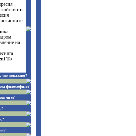
пресия
окойството
есия
понтанните
ника
ндром
вление на
есията
ent To
учно доказано?
ред философите?
на ли е?
г?
ус?
ия?