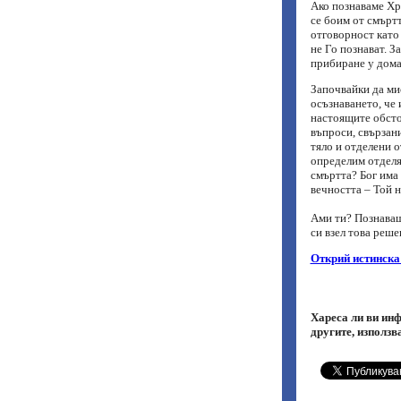
Ако познаваме Хр
се боим от смъртт
отговорност като 
не Го познават. За
прибиране у дома
Започвайки да мис
осъзнаването, че 
настоящите обсто
въпроси, свързани
тяло и отделени 
определим отделян
смъртта? Бог има п
вечността – Той н
Ами ти? Познаваш
си взел това реше
Открий истинска
Хареса ли ви инф
другите, използв