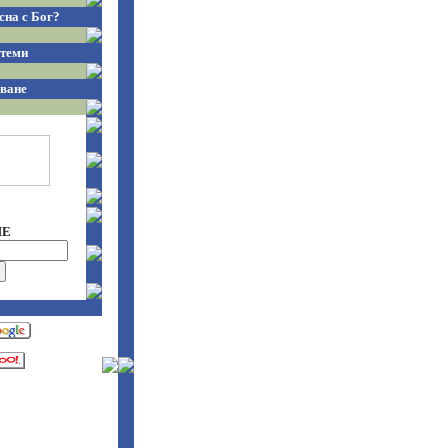
сна с Бог?
теми
ване
НЕ