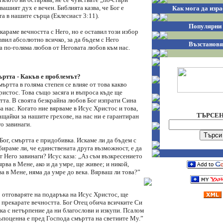
ашият дух е вечен. Библията казва, че Бог е
Как мога да изра
а в нашите сърца (Еклесиаст 3:11).
Популярни 
караме вечността с Него, но е оставил този избор
равил абсолютно всичко, за да бъдем с Него
Възстановя
а по-голяма любов от Неговата любов към нас.
ъртта - Какъв е проблемът?
ъртта в голяма степен се влияе от това какво
ристос. Това също засяга и въпроса къде ще
тта. В своята безкрайна любов Бог изпрати Сина
а нас. Когато ние вярваме в Исус Христос и това,
ТЪРСЕ
ащайки за нашите грехове, на нас ни е гарантиран
о завинаги.
 Бог, смъртта е придобивка. Искаме ли да бъдем с
бираме ли, че единствената друга възможност, е да
 Него завинаги? Исус каза: „Аз съм възкресението
ярва в Мене, ако и да умре, ще живее; и никой,
ва в Мене, няма да умре до века. Вярваш ли това?”
о отговаряте на подаръка на Исус Христос, ще
 прекарате вечността. Бог Отец обича всичките Си
ка с нетърпение да ни благослови и изкупи. Псалом
къпоценна е пред Господа смъртта на светиите Му.”