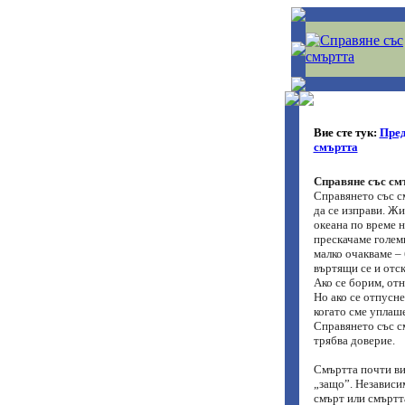
Вие сте тук:
Пред
смъртта
Справяне със смъ
Справянето със см
да се изправи. Жи
океана по време н
прескачаме голем
малко очакваме –
въртящи се и отск
Ако се борим, отн
Но ако се отпусне
когато сме уплаше
Справянето със см
трябва доверие.
Смъртта почти ви
„защо”. Независи
смърт или смъртта