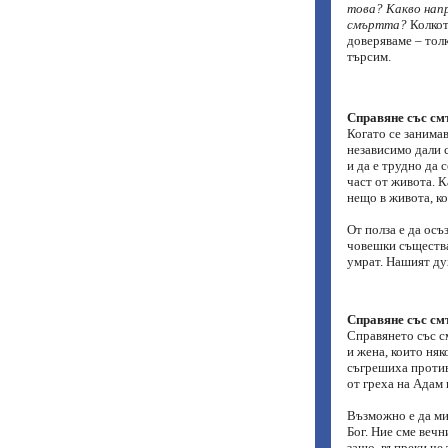
това? Какво напр
смъртта?
Колкото
доверяваме – толк
търсим.
Справяне със см
Когато се занимав
независимо дали с
и да е трудно да 
част от живота. К
нещо в живота, ко
От полза е да осъ
човешки същества
умрат. Нашият дух
Справяне със см
Справянето със с
и жена, които няк
съгрешиха против
от греха на Адам
Възможно е да мис
Бог. Ние сме вечн
защо, въпреки че 