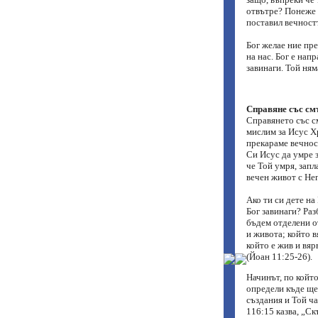
отвътре? Понеже в
поставил вечностт
Бог желае ние пре
на нас. Бог е нап
завинаги. Той ням
Справяне със см
Справянето със см
мислим за Исус Х
прекараме вечнос
Си Исус да умре з
че Той умря, запл
вечен живот с Нег
Ако ти си дете на
Бог завинаги? Раз
бъдем отделени от
и живота; който в
който е жив и вяр
(Йоан 11:25-26).
Начинът, по койт
определи къде ще
създания и Той ча
116:15 казва, „С