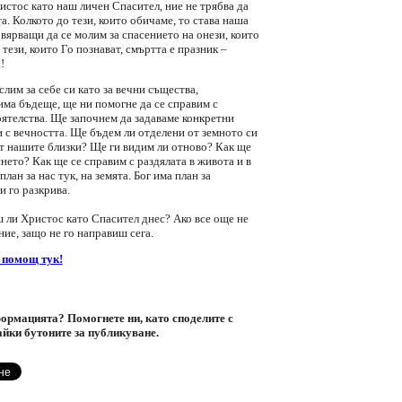
истос като наш личен Спасител, ние не трябва да
а. Колкото до тези, които обичаме, то става наша
вярващи да се молим за спасението на онези, които
 тези, които Го познават, смъртта е празник –
!
лим за себе си като за вечни същества,
има бъдеще, ще ни помогне да се справим с
ятелства. Ще започнем да задаваме конкретни
 с вечността. Ще бъдем ли отделени от земното си
от нашите близки? Ще ги видим ли отново? Как ще
ето? Как ще се справим с раздялата в живота и в
лан за нас тук, на земята. Бог има план за
и го разкрива.
 ли Христос като Спасител днес? Ако все още не
ние, защо не го направиш сега.
 помощ тук!
ормацията? Помогнете ни, като споделите с
айки бутоните за публикуване.