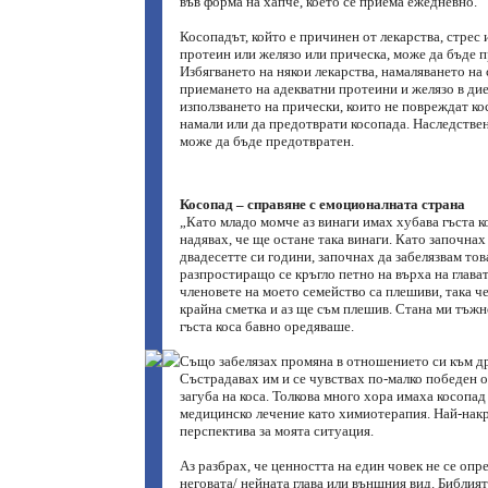
във форма на хапче, което се приема ежедневно.
Косопадът, който е причинен от лекарства, стрес 
протеин или желязо или прическа, може да бъде 
Избягването на някои лекарства, намаляването на 
приемането на адекватни протеини и желязо в дие
използването на прически, които не повреждат кос
намали или да предотврати косопада. Наследстве
може да бъде предотвратен.
Косопад – справяне с емоционалната страна
„Като младо момче аз винаги имах хубава гъста ко
надявах, че ще остане така винаги. Като започнах 
двадесетте си години, започнах да забелязвам тов
разпростиращо се кръгло петно на върха на глават
членовете на моето семейство са плешиви, така че
крайна сметка и аз ще съм плешив. Стана ми тъжн
гъста коса бавно оредяваше.
Също забелязах промяна в отношението си към др
Състрадавах им и се чувствах по-малко победен о
загуба на коса. Толкова много хора имаха косопа
медицинско лечение като химиотерапия. Най-нак
перспектива за моята ситуация.
Аз разбрах, че ценността на един човек не се опре
неговата/ нейната глава или външния вид. Библията