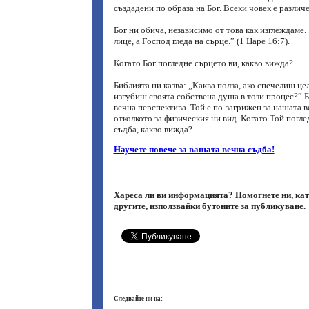
създадени по образа на Бог. Всеки човек е различ
Бог ни обича, независимо от това как изглеждаме. „
лице, а Господ гледа на сърце.” (1 Царе 16:7).
Когато Бог погледне сърцето ви, какво вижда?
Библията ни казва: „Каква полза, ако спечелиш цел
изгубиш своята собствена душа в този процес?” Б
вечна перспектива. Той е по-загрижен за нашата в
отколкото за физическия ни вид. Когато Той погле
съдба, какво вижда?
Научете повече за вашата вечна съдба!
Хареса ли ви информацията? Помогнете ни, кат
другите, използвайки бутоните за публикуване.
Следвайте ни на: