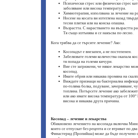
Психически стрес или физически стрес кат
заболяване или висока температура.
Химиотерапия, използвана за лечение на ра
Носене на косата ви изтеглена назад твърде
тесни плитки или на конска опашка.
Възрастта. С нарастването на възрастта ра
Тя също изтънява и се накъсва по-лесно.
Кога трябва да се търсите лечение? Ако:
Косопадът е внезапен, а не постепенен.
Забелязвате големи количества окапала кос
тя попада на големи кичури.
Вие сте загрижени, че някое лекарство мо
косопад.
Имате обрив или някаква промяна на скалпа
Виждате признаци на бактериална инфекция
по-голяма болка, подуване, зачервяване, ч
топлина. Потърсете лечение ако забележит
или ако имате висока температура от 100° F
висока и никаква друга причина.
Косопад – лечение и лекарства
Обикновено лечението на косопада включва Минок
които се отпускат без рецепта и се втриват по два
Финастерид (Пропийша) може да бъде получено са