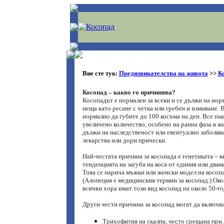
Вие сте тук:
Предизвикателства на живота
>>
К
Косопад – какво го причинява?
Косопадът е нормален за всеки и се дължи на но
неща като ресане с четка или гребен и измиване.
нормално да губите до 100 косъма на ден. Все пак
увеличено количество, особено на ранна фаза в ж
дължи на наследственост или евентуално заболява
лекарства или дори прически.
Най-честата причина за косопада е генетиката – в
тенденцията на загуба на коса от единия или двам
Това се нарича мъжки или женски модел на косопа
(Алопеция е медицинския термин за косопад.) Око
всички хора имат този вид косопад на около 50-г
Други чести причини за косопад могат да включва
Трихофития на скалпа, често срещана при 