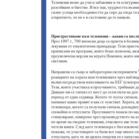
Телевизия може да учи и забавлява и тя осигуряв
разсейване и бягство. И все пак, трудността възни
силно усеща необходимостта да спре да гледа тол
откритието, че не е в състояние да го намали.
Пристрастяване към телевизия – какви са посл
През 1997 г., 700 японски деца са приети в болниц
лекувани от епилептични припадъци. Тези пристъ
приписани на програма, която беше излъчена, вк
преувеличена версия на играта Покемон, която и
светлини.
Направени са също и лабораторни експерименти
реакциите на хората към телевизията чрез наблю
вълни посредством използването на ЕЕГ (електро
Тези, които участваха в проучването, трябваше да
Даваше им се сигнал от шест до осем пъти на ден
период от една седмица. Когато те чуеха сигнала,
напишат какво правят и как се чувстват. Хората, к
телевизора, когато са получили сигнала докладват,
спокойни и отпуснати. Проучването показа по-ма
стимулиране, измерено чрез производството на а
по време на гледане телевизия, отколкото ако тези
четели книги. След като телевизора е бил изключе
показва, че участниците са били все още много с
отпуснати, като че ли цялата енергия ги е напусна