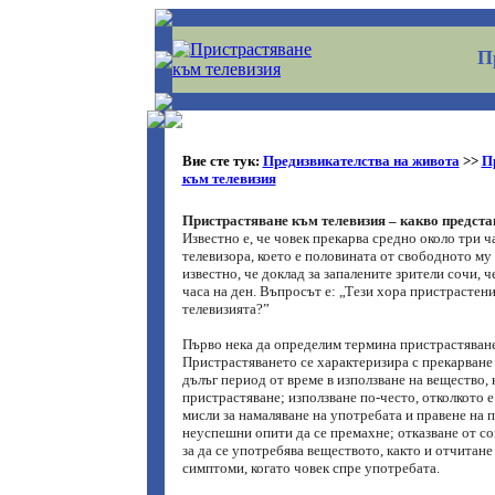
П
Вие сте тук:
Предизвикателства на живота
>>
П
към телевизия
Пристрастяване към телевизия – какво предст
Известно е, че човек прекарва средно около три ч
телевизора, което е половината от свободното му 
известно, че доклад за запалените зрители сочи, ч
часа на ден. Въпросът е: „Тези хора пристрастени
телевизията?”
Първо нека да определим термина пристрастяване
Пристрастяването се характеризира с прекарване
дълъг период от време в използване на вещество, 
пристрастяване; използване по-често, отколкото 
мисли за намаляване на употребата и правене на 
неуспешни опити да се премахне; отказване от с
за да се употребява веществото, както и отчитан
симптоми, когато човек спре употребата.