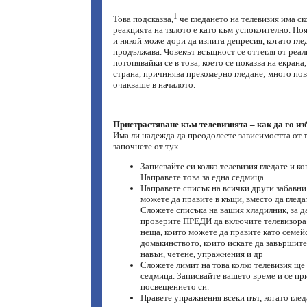
1
Това подсказва,
че гледането на телевизия има ск
реакцията на тялото е като към успокоително. По
и някой може дори да изпита депресия, когато гле
продължава. Човекът всъщност се оттегля от реал
потопявайки се в това, което се показва на екрана,
страна, причинява прекомерно гледане; много пов
очакваше в началото.
Пристрастяване към телевизията – как да го из
Има ли надежда да преодолеете зависимостта от т
започнете от тук.
Записвайте си колко телевизия гледате и ког
Направете това за една седмица.
Направете списък на всички други забавни
можете да правите в къщи, вместо да гледа
Сложете списъка на вашия хладилник, за д
проверите ПРЕДИ да включите телевизора
неща, които можете да правите като семейс
домакинството, които искате да завършите
навън, четене, упражнения и др
Сложете лимит на това колко телевизия ще 
седмица. Записвайте вашето време и се п
посвещението си.
Правете упражнения всеки път, когато глед