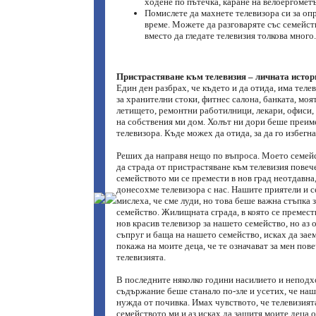
ходене по пътечка, каране на велоергометъ
Помислете да махнете телевизора си за оп
време. Можете да разговаряте със семейст
вместо да гледате телевизия толкова много.
Пристрастяване към телевизия – личната истор
Един ден разбрах, че където и да отида, има телев
за хранителни стоки, фитнес салона, банката, моят
летището, ремонтни работилници, лекари, офиси, 
на собствения ми дом. Холът ни дори беше преиме
телевизора. Къде можех да отида, за да го избегна
Реших да направя нещо по въпроса. Моето семей
да страда от пристрастяване към телевизия повеч
семейството ми се премести в нов град неотдавна
донесохме телевизора с нас. Нашите приятели и 
мислеха, че сме луди, но това беше важна стъпка 
семейство. Жилищната сграда, в която се премес
нов красив телевизор за нашето семейство, но аз 
съпруг и баща на нашето семейство, исках да заем
покажа на моите деца, че те означават за мен пове
телевизията.
В последните няколко години насилието и непод
съдържание беше станало по-зле и усетих, че на
нужда от почивка. Имах чувството, че телевизият
семейството ми и аз исках да защитя моите деца о