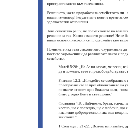
пристрастяването към телевизията.
Решението, което проработи за семейството ми - а
нашия телевизор! Резултатът е повече време за се
здравословни отношения.
Това семейство реши, че премахването на телевиз
решение за тях. Какво е вашето решение? Не се б
някои основни насоки и се придържайте към ваш
Помислете над тези стихове като окуражаване да
поетите задължения и да различавате какво е под
семейство:
Матей 5:28: „Но Аз ви казвам, че всеки, кой
да я пожелае, вече е прелюбодействувал с н
Римляни 12:2: „И недейте се съобразява с т
преобразявайте се чрез обновяването на ум
познаете от опит що е Божията воля, - това
благоугодно Нему и съвършено.”
Филипяни 4:8: „Най-после, братя, всичко, 
честно, що е праведно, що е любезно, що е 
има нещо добродетелно, и ако има нещо по
зачитайте.”
1 Солунци 5:21-22: „Всичко изпитвайте; 