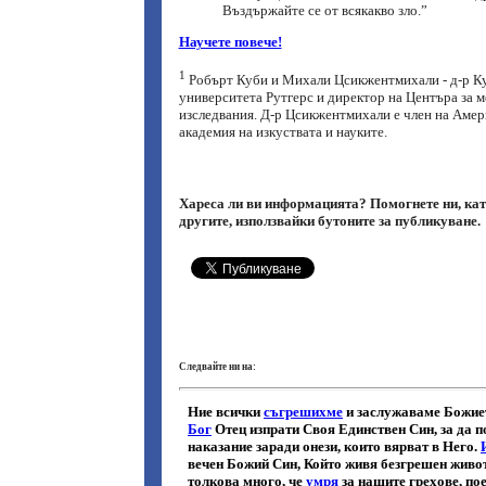
Въздържайте се от всякакво зло.”
Научете повече!
1
Робърт Куби и Михали Цсикжентмихали - д-р Ку
университета Рутгерс и директор на Центъра за 
изследвания. Д-р Цсикжентмихали е член на Амер
академия на изкуствата и науките.
Хареса ли ви информацията? Помогнете ни, кат
другите, използвайки бутоните за публикуване.
Следвайте ни на: