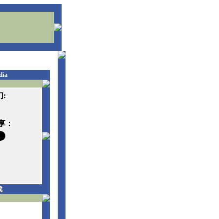
dia
:
享：
战