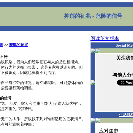
抑郁的征兆
- 危险的信号
阅读英文版本
战
>>
抑郁的征兆
Social Me
意不得
关注我们
难以识别，因为人们经常把它与人的品性相混淆。
体行为的失衡与失常， 这是专家可以识别的。但
常不被识别，因此也就得不到治疗。
与他人分
自己有抑郁的征兆，请立即就医。 可能您体内的
，需要进行药物调整。
险的信号
觉。 朋友、家人和同事可能认为“这人就这样”，
实是严重的抑郁警讯。
生活挑
一无二的杰作，所以找不到对谁都适用的症状清单。
极有可能意味着抑郁：
应对焦虑