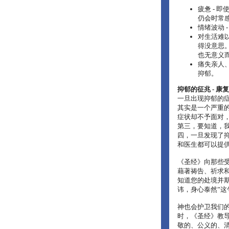
疲惫 - 
仍会时常
情绪波动 
对生活难以
得没意思
也无意义
痛失亲人
抑郁。
抑郁的征兆 - 康
一旦出现抑郁的症
其实是一个严重的
症状却不予面对
第三，要知道，我
四，一旦发现了抑
和医生都可以提
《圣经》向那些受
藉著祷告、祈求和感
知道您的处境并期
讳，身心泰然”这
神也会护卫我们的
时，《圣经》教导
敬的、公义的、