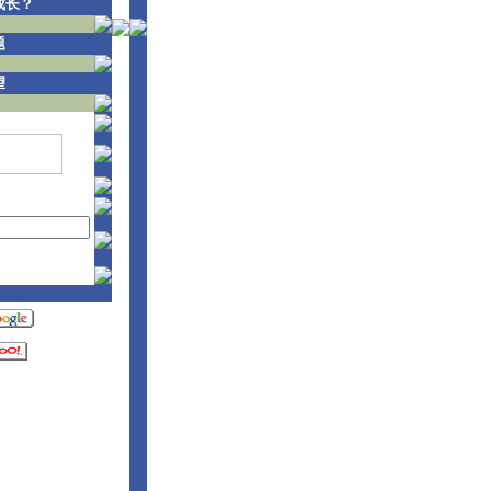
成长？
题
望