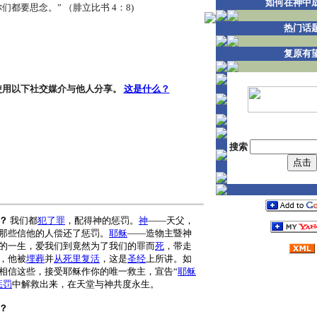
如何在神中
都要思念。” （腓立比书 4：8)
热门话
复原有
使用以下社交媒介与他人分享。
这是什么？
搜索