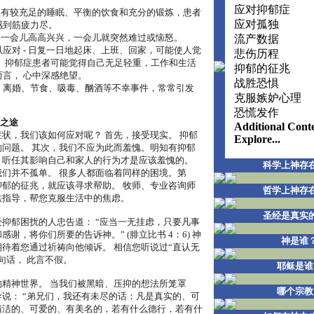
应对抑郁症
即使有较充足的睡眠、平衡的饮食和充分的锻炼，患者
应对孤独
感到筋疲力尽。
- 一会儿高高兴兴，一会儿就突然难过或恼怒。
流产数据
应对 - 日复一日地起床、上班、回家，可能使人觉
悲伤历程
。 抑郁症患者可能觉得自己无足轻重，工作和生活
抑郁的征兆
而言， 心中深感绝望。
战胜恐惧
、离婚、节食、吸毒、酗酒等不幸事件，常常引发
克服嫉妒心理
恐慌发作
复之途
Additional Cont
状，我们该如何应对呢？ 首先，接受现实。 抑郁
Explore...
问题。 其次，我们不应为此而羞愧。明知有抑郁
，听任其影响自己和家人的行为才是应该羞愧的。
科学上神存
们并不孤单。 很多人都面临着同样的困境。第
郁的征兆，就应该寻求帮助。 牧师、专业咨询师
哲学上神存
供指导，帮您克服生活中的焦虑。
圣经是真实
抑郁困扰的人忠告道： “应当一无挂虑，只要凡事
谢，将你们所要的告诉神。” (腓立比书 4：6) 神
神是谁
待着您通过祈祷向他倾诉。 相信您听说过“直认无
句话， 此言不假。
耶稣是谁
精神世界。 当我们被黑暗、压抑的想法所笼罩
哪个宗教
说： “弟兄们，我还有未尽的话：凡是真实的、可
清洁的、可爱的、有美名的，若有什么德行，若有什