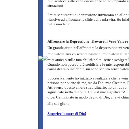
Si discuteva sulle varie circostanze ed ho imparato a
situazioni.
I miei sentimenti di depressione iniziarono ad allont
riuscivo ad affrontare le sfide della mia vita. Ho iniz
nella mia fede.
Affrontare la Depressione  Trovare il Vero Valore 
Un grande aiuto nellaffrontare la depressione mi ven
mio valore. Avevo sempre basato il mio valore sull
miei amici o sulle mia abilità nel riuscire a svolgere
Quando non potevo più soddisfare le mie responsabil
causa del mio incidente, mi sono sentito senza valor
Successivamente ho iniziato a realizzare che la vera 
persona non viene da me, ma da Dio, mio Creatore. 
Attraverso questo amore straordinario, ho di nuovo r
significato nella mia vita. Lui è il mio significato! 
dice: Camminate in modo degno di Dio, che vi chia
alla sua gloria.
Scoprire lamore di Dio!