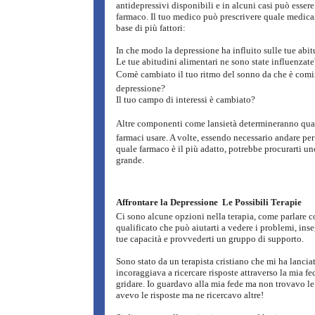
antidepressivi disponibili e in alcuni casi può essere
farmaco. Il tuo medico può prescrivere quale medica
base di più fattori:
In che modo la depressione ha influito sulle tue abit
Le tue abitudini alimentari ne sono state influenzate
Comè cambiato il tuo ritmo del sonno da che è comi
depressione?
Il tuo campo di interessi è cambiato?
Altre componenti come lansietà determineranno quali
farmaci usare. A volte, essendo necessario andare per
quale farmaco è il più adatto, potrebbe procurarti un
grande.
Affrontare la Depressione  Le Possibili Terapie
Ci sono alcune opzioni nella terapia, come parlare 
qualificato che può aiutarti a vedere i problemi, inse
tue capacità e provvederti un gruppo di supporto.
Sono stato da un terapista cristiano che mi ha lancia
incoraggiava a ricercare risposte attraverso la mia f
gridare. Io guardavo alla mia fede ma non trovavo le 
avevo le risposte ma ne ricercavo altre!