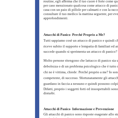
routine, egli afferma che il tuo cuore è forte come qu
per caso menzionato qualcosa come attacco di panic
casa con un paio di pillole per calmarti e con la ra
consultare il tuo medico la mattina seguente, per ev
approfondimenti.
Attacchi di Panico  Perché Proprio a Me?
Tutti sappiamo cosè un attacco di panico e quindi ch
riceve subito il supporto e lempatia di familiari ed 
succede quando si sperimenta un attacco di panico?
Molto persone ritengono che lattacco di panico sia 
debolezza o di un problema psicologico che è tutto ne
chi ne è vittima, chiede: Perché proprio a me? Io son
competente, di successo. Sfortunatamente gli attacc
guardano in faccia a nessuno e quindi possono colp
Difatti, proprio i soggetti forti ed insospettabili sono 
disturbi.
Attacchi di Panico  Informazione e Prevenzione
Gli attacchi di panico sono risposte esagerate allo str