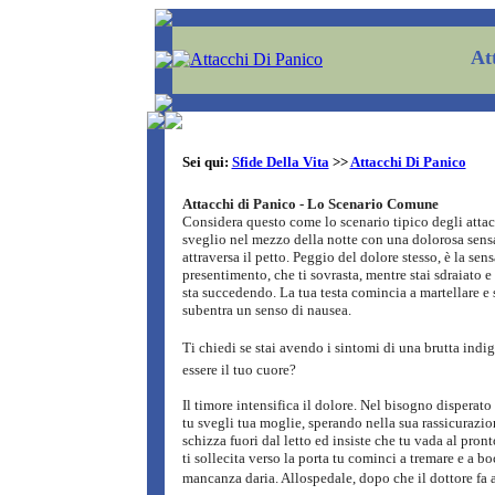
At
Sei qui:
Sfide Della Vita
>>
Attacchi Di Panico
Attacchi di Panico - Lo Scenario Comune
Considera questo come lo scenario tipico degli attac
sveglio nel mezzo della notte con una dolorosa sens
attraversa il petto. Peggio del dolore stesso, è la sen
presentimento, che ti sovrasta, mentre stai sdraiato e
sta succedendo. La tua testa comincia a martellare e
subentra un senso di nausea.
Ti chiedi se stai avendo i sintomi di una brutta indige
essere il tuo cuore?
Il timore intensifica il dolore. Nel bisogno disperato
tu svegli tua moglie, sperando nella sua rassicurazion
schizza fuori dal letto ed insiste che tu vada al pron
ti sollecita verso la porta tu cominci a tremare e a b
mancanza daria. Allospedale, dopo che il dottore fa a