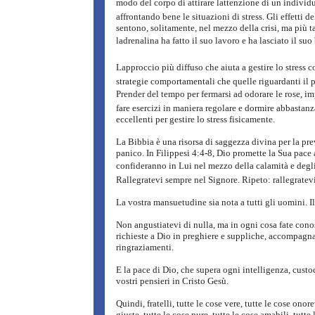
modo del corpo di attirare lattenzione di un individ
affrontando bene le situazioni di stress. Gli effetti d
sentono, solitamente, nel mezzo della crisi, ma più t
ladrenalina ha fatto il suo lavoro e ha lasciato il suo 
Lapproccio più diffuso che aiuta a gestire lo stress c
strategie comportamentali che quelle riguardanti il 
Prender del tempo per fermarsi ad odorare le rose, imp
fare esercizi in maniera regolare e dormire abbastanz
eccellenti per gestire lo stress fisicamente.
La Bibbia è una risorsa di saggezza divina per la pr
panico. In Filippesi 4:4-8, Dio promette la Sua pace 
confideranno in Lui nel mezzo della calamità e degli s
Rallegratevi sempre nel Signore. Ripeto: rallegratevi
La vostra mansuetudine sia nota a tutti gli uomini. Il
Non angustiatevi di nulla, ma in ogni cosa fate conos
richieste a Dio in preghiere e suppliche, accompagn
ringraziamenti.
E la pace di Dio, che supera ogni intelligenza, custodi
vostri pensieri in Cristo Gesù.
Quindi, fratelli, tutte le cose vere, tutte le cose onore
giuste, tutte le cose pure, tutte le cose amabili, tutte