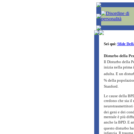
Sei qui:
Sfide Dell
Disturbo della Per
Il Disturbo della 
inizia nella prima 
adulta. E un dist
% della popolazione
Stanford.
Le cause della BP
credono che sia il 
neurotrasmettitori 
dei geni e dei con
mentale è più diff
anche la BPD. E a
questo disturbo ha
infanzia. Il trauma