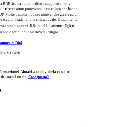
e la BDP ricerca aiuto medico e supporto emotivo.
i e ricerca aiuto professionale tra coloro che hanno
DP. Molte persone trovano aiuto anche grazie ad un
o o ad un leader di una chiesa locale. E importante
ma e vuole aiutarti. Il Salmo 91:4 afferma: Egli ti
enne e sotto le sue ali troverai rifugio.
amore di Dio!
BDP e MD Web
nformazione? Aiutaci a condividerla con altri
 del social media.
Cosè questo?