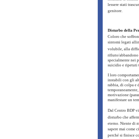
lessere stati trasc
genitore.
Disturbo della Per
Coloro che soffron
sintomi legati alli
volubile, alla diffi
rifiuto/abbandono 
specialmente nei p
suicidio e ripetuti
I loro comportament
instabili con gli a
rabbia, di colpa e 
temporaneamente, a
motivazione (para
manifestare un tem
Dal Centro BDP vien
disturbo che affer
eterno. Niente di 
sapere mai come ci 
perché si finisce co