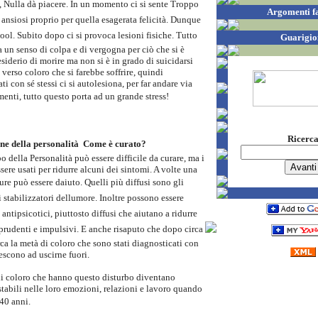
, Nulla dà piacere. In un momento ci si sente Troppo
Argomenti f
 ansiosi proprio per quella esagerata felicità. Dunque
lcool. Subito dopo ci si provoca lesioni fisiche. Tutto
Guarigio
 un senso di colpa e di vergogna per ciò che si è
desiderio di morire ma non si è in grado di suicidarsi
 verso coloro che si farebbe soffrire, quindi
ti con sé stessi ci si autolesiona, per far andare via
imenti, tutto questo porta ad un grande stress!
Ricerc
ne della personalità  Come è curato?
o della Personalità può essere difficile da curare, ma i
ere usati per ridurre alcuni dei sintomi. A volte una
e può essere daiuto. Quelli più diffusi sono gli
i stabilizzatori dellumore. Inoltre possono essere
 antipsicotici, piuttosto diffusi che aiutano a ridurre
udenti e impulsivi. E anche risaputo che dopo circa
rca la metà di coloro che sono stati diagnosticati con
escono ad uscirne fuori.
i coloro che hanno questo disturbo diventano
tabili nelle loro emozioni, relazioni e lavoro quando
40 anni.