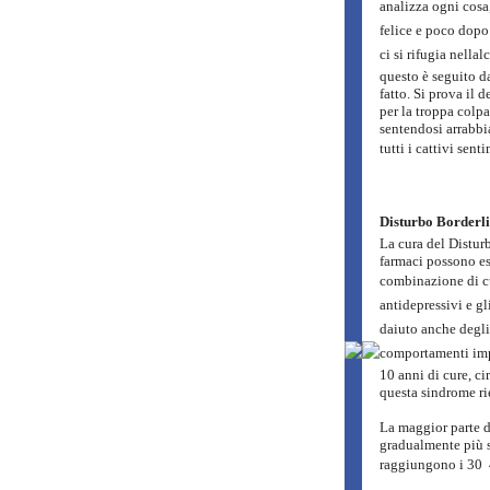
analizza ogni cosa
felice e poco dopo
ci si rifugia nella
questo è seguito da
fatto. Si prova il 
per la troppa colpa
sentendosi arrabbia
tutti i cattivi sent
Disturbo Borderli
La cura del Disturb
farmaci possono ess
combinazione di cur
antidepressivi e gl
daiuto anche degli
comportamenti impr
10 anni di cure, ci
questa sindrome ri
La maggior parte d
gradualmente più s
raggiungono i 30  