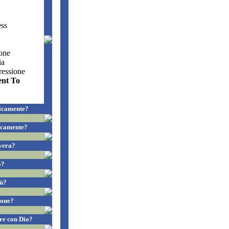
ess
one
ia
ressione
ent To
ificamente?
ficamente?
vera?
o?
sù?
ione?
re con Dio?