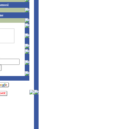
amosi
ne
a