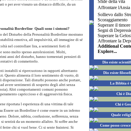
Sfide della vita
urati o per aver vissuto un distacco difficile, da un
Affrontare lAnsia
Sollievo dallo Str
Scoraggiamento
Superare il timore
sonalità Borderline  Quali sono i sintomi?
Segni di Depressi
o del Disturbo della Personalità Borderline mostrano
Superare la Gelos
nstabilità emotiva, all impulsività, all immagine di sé
Affrontare la Dep
Additional Cont
coltà nel controllare lira, a sentimenti forti di
Explore...
e sono molto spesso autolesionisti. Molti,
rimi anni del disturbo, hanno tormentati pensieri di
 tentativi di commetterlo.
Dio esiste scient
i instabili si ripercuotono in rapporti altrettanto
Dio esiste filoso
ltri. Questo alimenta il loro sentimento di vuoto, di
di disperazione. Tali disturbi possono anche portare,
La Bibbia è 
d avere sentimenti di sospetto degli altri senza
noia). Altri comportamenti comuni possono
Chi è Di
peramento capriccioso e di aggressività fisica.
e riportata l esperienza di una vittima di tale
Chi è Ge
ma:Essere un Borderline è come essere in un inferno
Quale relig
meno. Dolore, rabbia, confusione, sofferenza, senza
si sentirà da un momento allaltro. Si soffre anche
Come posso cresce
l ferire chi si vuol bene. Ci si sente fraintesi. Si