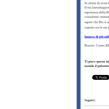
Se ritieni di aver
Evita lautodiagnos
esperienza della B
consulente cristian
sapere che Dio ti a
coprirà con le sue p
Impara di più sull
Risorse: Centro 
Ti piace questa i
usando il pulsante
Seguici: