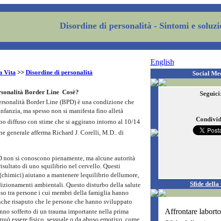
Disordine di personalità
- Sintomi e soluzi
English
a Vita
>>
Disordine di personalità
Social Me
sonalità Border Line  Cosè?
Seguici
Personalità Border Line (BPD) è una condizione che
infanzia, ma spesso non si manifesta fino alletà
Condivid
urbo diffuso con stime che si aggirano intorno al 10/14
 generale afferma Richard J. Corelli, M.D.. di
D non si conoscono pienamente, ma alcune autorità
risultato di uno squilibrio nel cervello. Questi
(chimici) aiutano a mantenere lequilibrio dellumore,
Sfide della 
dizionamenti ambientali. Questo disturbo della salute
uso tra persone i cui membri della famiglia hanno
nche risaputo che le persone che hanno sviluppato
Affrontare laborto
nno sofferto di un trauma importante nella prima
 può essere fisico, sessuale o da abuso emotivo, come