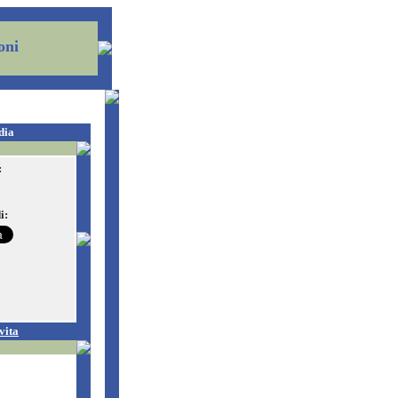
oni
dia
:
i:
vita