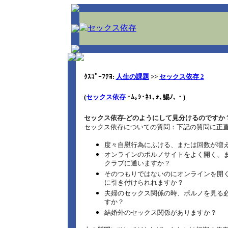
ｸｽｺﾟｰﾌﾃﾖ:
人生の課題
>>
セックス依存 2
(
セックス依存
･ﾑ｡ｼ･ﾈ1､ｫ､鯣ﾉ､・
)
セックス依存‐どのようにして見分けるのですか
セックス依存についての質問：下記の質問に正
度々自慰行為にふける、または回数が増
オンラインのポルノサイトをよく開く、
クラブに通いますか？
そのつもりではないのにオンラインを開
に引き付けられれますか？
夫婦のセックス関係の時、ポルノを見る
すか？
結婚外のセックス関係がありますか？