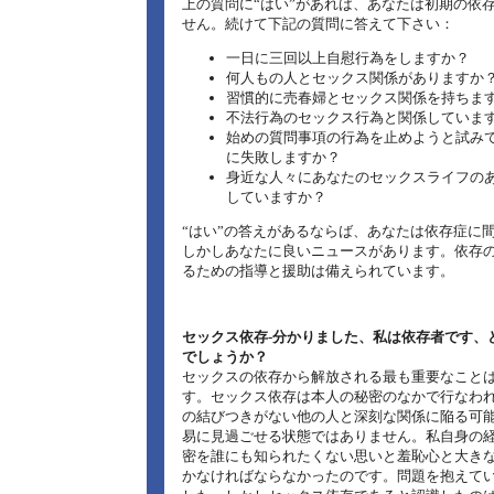
上の質問に“はい”があれば、あなたは初期の依
せん。続けて下記の質問に答えて下さい：
一日に三回以上自慰行為をしますか？
何人もの人とセックス関係がありますか
習慣的に売春婦とセックス関係を持ちま
不法行為のセックス行為と関係していま
始めの質問事項の行為を止めようと試み
に失敗しますか？
身近な人々にあなたのセックスライフの
していますか？
“はい”の答えがあるならば、あなたは依存症に
しかしあなたに良いニュースがあります。依存
るための指導と援助は備えられています。
セックス依存‐分かりました、私は依存者です、
でしょうか？
セックスの依存から解放される最も重要なこと
す。セックス依存は本人の秘密のなかで行なわ
の結びつきがない他の人と深刻な関係に陥る可
易に見過ごせる状態ではありません。私自身の
密を誰にも知られたくない思いと羞恥心と大き
かなければならなかったのです。問題を抱えて