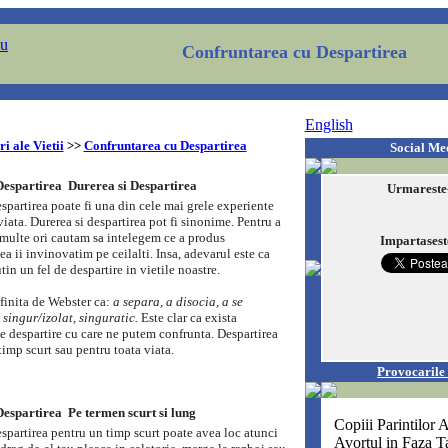
Confruntarea cu Despartirea
English
i ale Vietii
>>
Confruntarea cu Despartirea
Social Me
espartirea  Durerea si Despartirea
Urmareste
spartirea poate fi una din cele mai grele experiente
 viata. Durerea si despartirea pot fi sinonime. Pentru a
 multe ori cautam sa intelegem ce a produs
Impartasest
sea ii invinovatim pe ceilalti. Insa, adevarul este ca
tin un fel de despartire in vietile noastre.
efinita de Webster ca:
a separa, a disocia, a se
 singur/izolat, singuratic.
Este clar ca exista
e despartire cu care ne putem confrunta. Despartirea
timp scurt sau pentru toata viata.
Provocarile 
spartirea  Pe termen scurt si lung
Copiii Parintilor A
spartirea pentru un timp scurt poate avea loc atunci
Avortul in Faza T