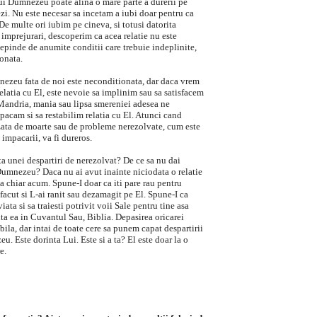
ui Dumnezeu poate alina o mare parte a durerii pe
zi. Nu este necesar sa incetam a iubi doar pentru ca
De multe ori iubim pe cineva, si totusi datorita
imprejurari, descoperim ca acea relatie nu este
epinde de anumite conditii care trebuie indeplinite,
ionata.
ezeu fata de noi este neconditionata, dar daca vrem
latia cu El, este nevoie sa implinim sau sa satisfacem
Mandria, mania sau lipsa smereniei adesea ne
pacam si sa restabilim relatia cu El. Atunci cand
zata de moarte sau de probleme nerezolvate, cum este
 impacarii, va fi dureros.
a unei despartiri de nerezolvat? De ce sa nu dai
Dumnezeu? Daca nu ai avut inainte niciodata o relatie
a chiar acum. Spune-I doar ca iti pare rau pentru
i facut si L-ai ranit sau dezamagit pe El. Spune-I ca
iata si sa traiesti potrivit voii Sale pentru tine asa
ta ea in Cuvantul Sau, Biblia. Depasirea oricarei
ibila, dar intai de toate cere sa punem capat despartirii
. Este dorinta Lui. Este si a ta? El este doar la o
e.