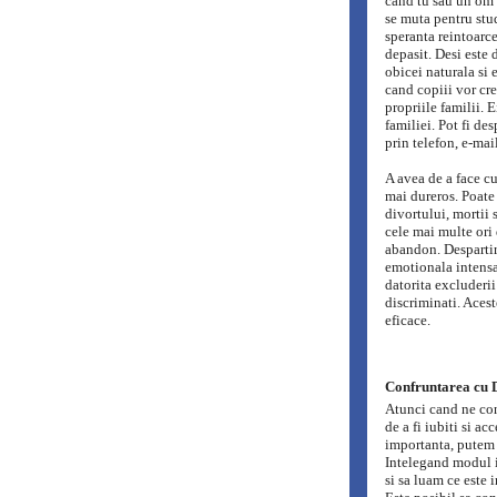
cand tu sau un om d
se muta pentru stud
speranta reintoarce
depasit. Desi este 
obicei naturala si 
cand copiii vor cres
propriile familii. E
familiei. Pot fi des
prin telefon, e-mail
A avea de a face c
mai dureros. Poate 
divortului, mortii 
cele mai multe ori 
abandon. Despartir
emotionala intensa
datorita excluderii
discriminati. Acest
eficace.
Confruntarea cu D
Atunci cand ne con
de a fi iubiti si ac
importanta, putem 
Intelegand modul i
si sa luam ce este 