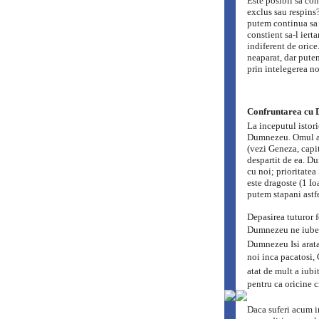
Este posibil sa co
exclus sau respins?
putem continua sa 
constient sa-l iert
indiferent de orice
neaparat, dar putem
prin intelegerea noa
Confruntarea cu D
La inceputul istori
Dumnezeu. Omul a 
(vezi Geneza, capit
despartit de ea. Du
cu noi; prioritate
este dragoste (1 I
putem stapani astfe
Depasirea tuturor f
Dumnezeu ne iubest
Dumnezeu Isi arata
noi inca pacatosi, 
atat de mult a iub
pentru ca oricine cr
Daca suferi acum i