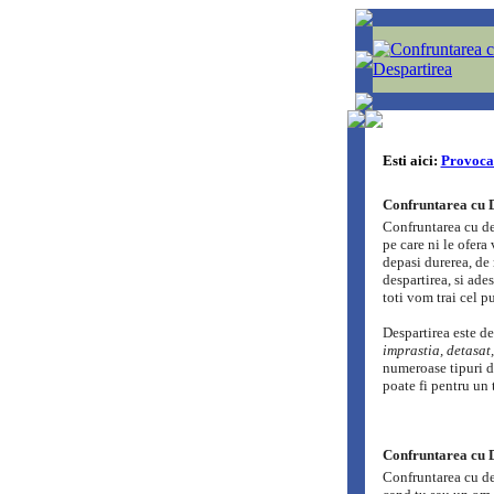
Esti aici:
Provocar
Confruntarea cu D
Confruntarea cu de
pe care ni le ofera
depasi durerea, de
despartirea, si ade
toti vom trai cel pu
Despartirea este d
imprastia, detasat,
numeroase tipuri d
poate fi pentru un 
Confruntarea cu De
Confruntarea cu de