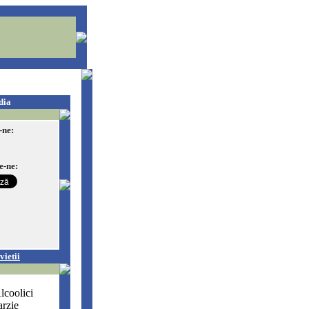
dia
-ne:
e-ne:
vietii
lcoolici
arzie