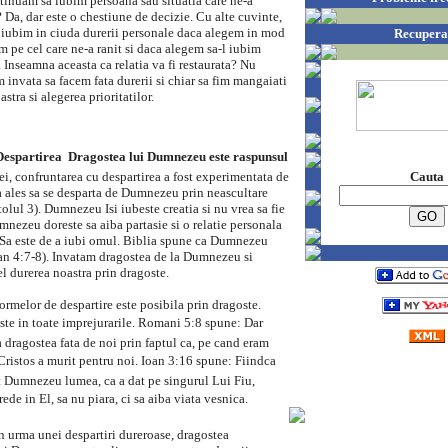
ntinuam sa iubim persoana sau situatia care ne-a
 Da, dar este o chestiune de decizie. Cu alte cuvinte,
iubim in ciuda durerii personale daca alegem in mod
Recupera
am pe cel care ne-a ranit si daca alegem sa-l iubim
. Inseamna aceasta ca relatia va fi restaurata? Nu
 invata sa facem fata durerii si chiar sa fim mangaiati
stra si alegerea prioritatilor.
espartirea  Dragostea lui Dumnezeu este raspunsul
Cauta
ei, confruntarea cu despartirea a fost experimentata de
ales sa se desparta de Dumnezeu prin neascultare
olul 3). Dumnezeu Isi iubeste creatia si nu vrea sa fie
mnezeu doreste sa aiba partasie si o relatie personala
a Sa este de a iubi omul. Biblia spune ca Dumnezeu
oan 4:7-8). Invatam dragostea de la Dumnezeu si
l durerea noastra prin dragoste.
ormelor de despartire este posibila prin dragoste.
e in toate imprejurarile. Romani 5:8 spune: Dar
 dragostea fata de noi prin faptul ca, pe cand eram
Cristos a murit pentru noi. Ioan 3:16 spune: Fiindca
it Dumnezeu lumea, ca a dat pe singurul Lui Fiu,
ede in El, sa nu piara, ci sa aiba viata vesnica.
n urma unei despartiri dureroase, dragostea