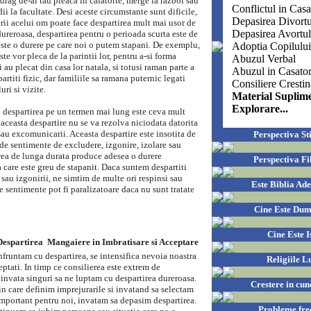
rag de-al tau pleaca in calatorie, merge la razboi sau
Conflictul in Casa
ii la facultate. Desi aceste circumstante sunt dificile,
Depasirea Divortu
rii acelui om poate face despartirea mult mai usor de
Depasirea Avortu
dureroasa, despartirea pentru o perioada scurta este de
este o durere pe care noi o putem stapani. De exemplu,
Adoptia Copilului
te vor pleca de la parintii lor, pentru a-si forma
Abuzul Verbal
i au plecat din casa lor natala, si totusi raman parte a
Abuzul in Casator
partiti fizic, dar familiile sa ramana puternic legati
Consiliere Cresti
uri si vizite.
Material Suplim
Explorare...
u despartirea pe un termen mai lung este ceva mult
aceasta despartire nu se va rezolva niciodata datorita
sau excomunicarii. Aceasta despartire este insotita de
Perspectiva Sti
de sentimente de excludere, izgonire, izolare sau
ea de lunga durata produce adesea o durere
Perspectiva Fi
 care este greu de stapanit. Daca suntem despartiti
 sau izgonirii, ne simtim de multe ori respinsi sau
Este Biblia Ad
e sentimente pot fi paralizatoare daca nu sunt tratate
Cine Este Du
Cine Este I
espartirea  Mangaiere in Imbratisare si Acceptare
fruntam cu despartirea, se intensifica nevoia noastra
Religiile L
ceptati. In timp ce consilierea este extrem de
invata singuri sa ne luptam cu despartirea dureroasa.
Crestere in cun
n care definim imprejurarile si invatand sa selectam
important pentru noi, invatam sa depasim despartirea.
Probleme fre