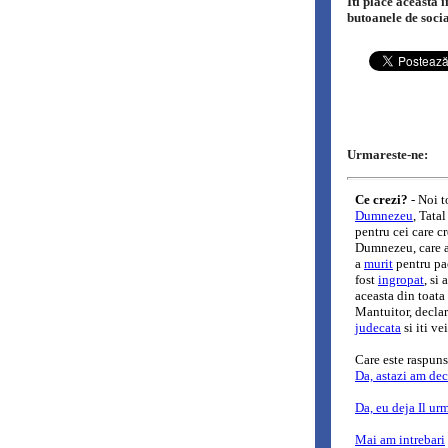
Iti place aceasta 
butoanele de soci
Urmareste-ne: