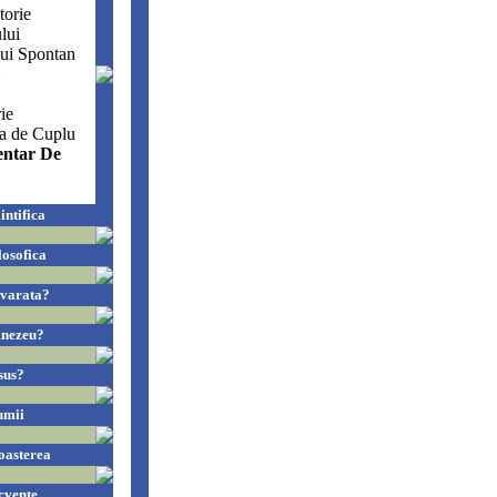
torie
lui
lui Spontan
ie
na de Cuplu
entar De
intifica
losofica
evarata?
mnezeu?
sus?
umii
oasterea
cvente