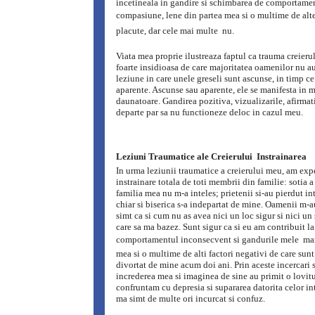
incetineala in gandire si schimbarea de comportamen
compasiune, lene din partea mea si o multime de alte 
placute, dar cele mai multe  nu.
Viata mea proprie ilustreaza faptul ca trauma creierul
foarte insidioasa de care majoritatea oamenilor nu au
leziune in care unele greseli sunt ascunse, in timp ce 
aparente. Ascunse sau aparente, ele se manifesta in m
daunatoare. Gandirea pozitiva, vizualizarile, afirmati
departe par sa nu functioneze deloc in cazul meu.
Leziuni Traumatice ale Creierului  Instrainarea
In urma leziunii traumatice a creierului meu, am ex
instrainare totala de toti membrii din familie: sotia a
familia mea nu m-a inteles; prietenii si-au pierdut in
chiar si biserica s-a indepartat de mine. Oamenii m-a
simt ca si cum nu as avea nici un loc sigur si nici un 
care sa ma bazez. Sunt sigur ca si eu am contribuit la
comportamentul inconsecvent si gandurile mele  ma
mea si o multime de alti factori negativi de care sunt
divortat de mine acum doi ani. Prin aceste incercari s
increderea mea si imaginea de sine au primit o lovit
confruntam cu depresia si supararea datorita celor i
ma simt de multe ori incurcat si confuz.