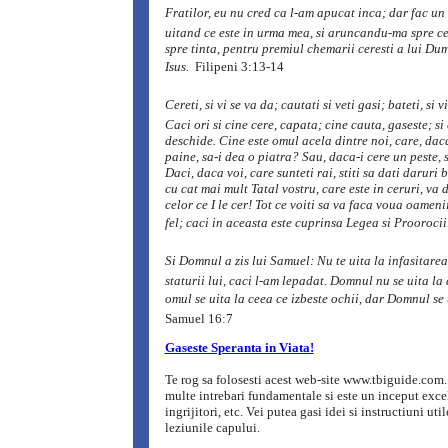
Fratilor, eu nu cred ca l-am apucat inca; dar fac un
uitand ce este in urma mea, si aruncandu-ma spre ce 
spre tinta, pentru premiul chemarii ceresti a lui Du
Isus.
 Filipeni 3:13-14
Cereti, si vi se va da; cautati si veti gasi; bateti, si 
Caci ori si cine cere, capata; cine cauta, gaseste; si 
deschide. Cine este omul acela dintre noi, care, daca
paine, sa-i dea o piatra? Sau, daca-i cere un peste, 
Daci, daca voi, care sunteti rai, stiti sa dati daruri 
cu cat mai mult Tatal vostru, care este in ceruri, va 
celor ce I le cer! Tot ce voiti sa va faca voua oamenii,
fel; caci in aceasta este cuprinsa Legea si Proorocii.
Si Domnul a zis lui Samuel: Nu te uita la infasitarea
staturii lui, caci l-am lepadat. Domnul nu se uita la 
omul se uita la ceea ce izbeste ochii, dar Domnul se 
Samuel 16:7
Gaseste Speranta in Viata!
Te rog sa folosesti acest web-site www.tbiguide.com.
multe intrebari fundamentale si este un inceput excel
ingrijitori, etc. Vei putea gasi idei si instructiuni uti
leziunile capului.