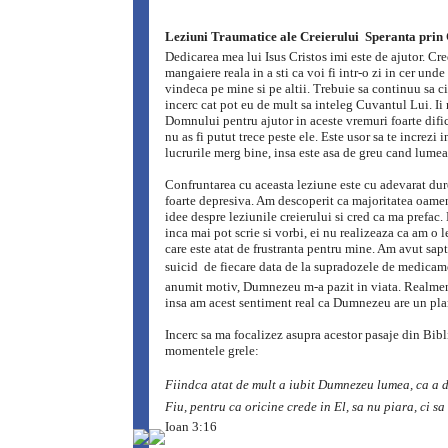
Leziuni Traumatice ale Creierului  Speranta prin 
Dedicarea mea lui Isus Cristos imi este de ajutor. Cre
mangaiere reala in a sti ca voi fi intr-o zi in cer u
vindeca pe mine si pe altii. Trebuie sa continuu sa ci
incerc cat pot eu de mult sa inteleg Cuvantul Lui. I
Domnului pentru ajutor in aceste vremuri foarte difici
nu as fi putut trece peste ele. Este usor sa te increz
lucrurile merg bine, insa este asa de greu cand lumea
Confruntarea cu aceasta leziune este cu adevarat dure
foarte depresiva. Am descoperit ca majoritatea oamen
idee despre leziunile creierului si cred ca ma prefac
inca mai pot scrie si vorbi, ei nu realizeaza ca am o l
care este atat de frustranta pentru mine. Am avut sapt
suicid  de fiecare data de la supradozele de medicam
anumit motiv, Dumnezeu m-a pazit in viata. Realment
insa am acest sentiment real ca Dumnezeu are un pla
Incerc sa ma focalizez asupra acestor pasaje din Bibl
momentele grele:
Fiindca atat de mult a iubit Dumnezeu lumea, ca a d
Fiu, pentru ca oricine crede in El, sa nu piara, ci sa
Ioan 3:16