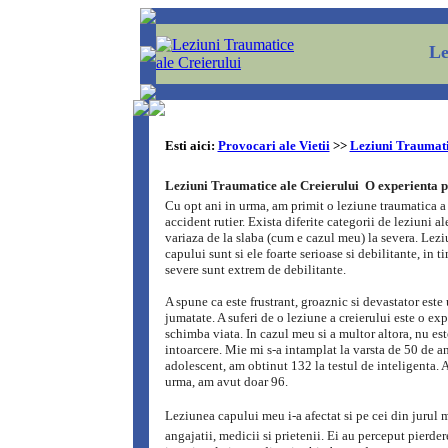
Le
Esti aici:
Provocari ale Vietii
>>
Leziuni Traumati
Leziuni Traumatice ale Creierului  O experienta 
Cu opt ani in urma, am primit o leziune traumatica a 
accident rutier. Exista diferite categorii de leziuni a
variaza de la slaba (cum e cazul meu) la severa. Lezi
capului sunt si ele foarte serioase si debilitante, in t
severe sunt extrem de debilitante.
A spune ca este frustrant, groaznic si devastator este
jumatate. A suferi de o leziune a creierului este o exp
schimba viata. In cazul meu si a multor altora, nu est
intoarcere. Mie mi s-a intamplat la varsta de 50 de a
adolescent, am obtinut 132 la testul de inteligenta. 
urma, am avut doar 96.
Leziunea capului meu i-a afectat si pe cei din jurul m
angajatii, medicii si prietenii. Ei au perceput pierder