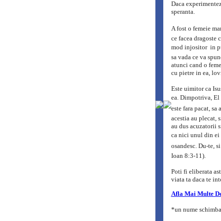
Daca experimentezi
speranta.
A fost o femeie mari
ce facea dragoste c
mod injositor  in 
sa vada ce va spune
atunci cand o femei
cu pietre in ea, lo
Este uimitor ca Isu
ea. Dimpotriva, El s
este fara pacat, sa 
acestia au plecat, s
au dus acuzatorii s
ca nici unul din ei
osandesc. Du-te, si 
Ioan 8:3-11).
Poti fi eliberata as
viata ta daca te int
Afla Mai Multe D
*un nume schimbat 