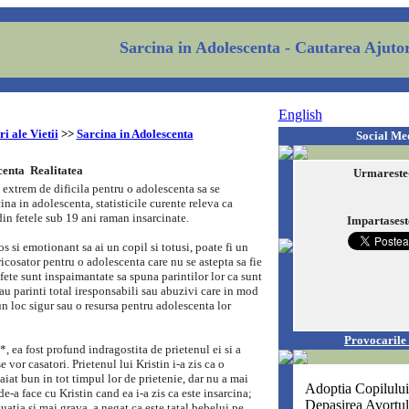
Sarcina in Adolescenta
- Cautarea Ajutor
English
i ale Vietii
>>
Sarcina in Adolescenta
Social Me
enta  Realitatea
Urmareste
e extrem de dificila pentru o adolescenta sa se
ina in adolescenta, statisticile curente releva ca
n fetele sub 19 ani raman insarcinate.
Impartasest
s si emotionant sa ai un copil si totusi, poate fi un
ricosator pentru o adolescenta care nu se astepta sa fie
fete sunt inspaimantate sa spuna parintilor lor ca sunt
 au parinti total iresponsabili sau abuzivi care in mod
n loc sigur sau o resursa pentru adolescenta lor
Provocarile 
*, ea fost profund indragostita de prietenul ei si a
se vor casatori. Prietenul lui Kristin i-a zis ca o
aiat bun in tot timpul lor de prietenie, dar nu a mai
Adoptia Copilului
de-a face cu Kristin cand ea i-a zis ca este insarcina;
Depasirea Avortu
tuatia si mai grava, a negat ca este tatal bebelui pe