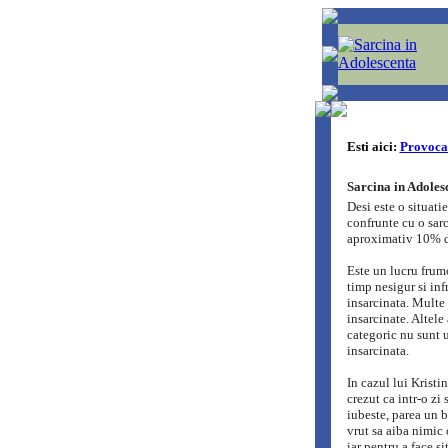
Esti aici:
Provocar
Sarcina in Adolesc
Desi este o situati
confrunte cu o sarc
aproximativ 10% di
Este un lucru frumo
timp nesigur si inf
insarcinata. Multe 
insarcinate. Altele
categoric nu sunt u
insarcinata.
In cazul lui Kristin
crezut ca intr-o zi 
iubeste, parea un b
vrut sa aiba nimic 
iar pentru a face si