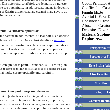
Copiii Parintilor A
a. Din nefericire, tatal biologic de multe ori nu este
Conflictul in Casa
rie sau paternitate, iar adolescenta-mama in devenire
a si Kristin, atunci cand are cea mai mare nevoie de
Familii Mixte
din partea barbatului.
Avortul in Faza T
Consilierea Cresti
Abuzul in Casator
Depasirea Divortu
enta  Verificarea optiunilor
Material Suplim
u o sarcina in adolescenta, nu mai poti lua o decizie
Explorare...
 la toate lucrurile. Daca ai fost sfatuita sa
avortezi
a nu te lasi constransa sa faci ceva despre care iti va
Perspectiva Sti
 vietii. Gandeste-te in mod intelept sa-ti pastrezi
i pentru adoptie unui barbat si unei femei care nu pot
Perspectiva Fi
ti este pretioasa pentru Dumnezeu si El are un plan
Este Biblia Ad
Ia-ti timp sa te gandesti si apoi ia o decizie cu care
i mai multe despre optiunile unei sarcini in
Cine Este Du
Cine Este I
centa  Cum poti merge mai departe?
Religiile L
luat deja decizia sau inca te gandesti ce sa faci cu
pe care il porti, te poti simti manioasa, deprimata,
Crestere in cun
 si neputincioasa. De asemenea, poti simti ca inocenta
 este nici o cale prin care sa poti lua viata de la capat.
Probleme fre