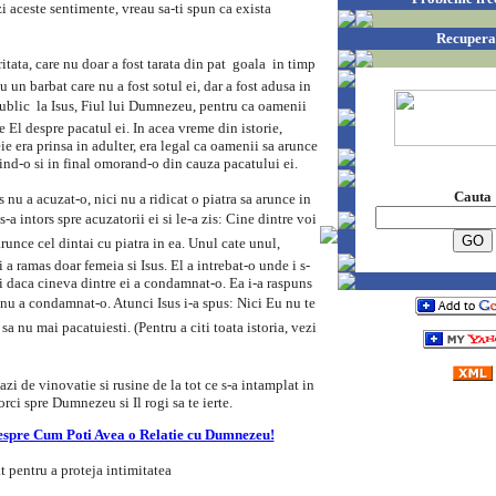
 aceste sentimente, vreau sa-ti spun ca exista
Recupera
tata, care nu doar a fost tarata din pat  goala  in timp
u un barbat care nu a fost sotul ei, dar a fost adusa in
public  la Isus, Fiul lui Dumnezeu, pentru ca oamenii
 El despre pacatul ei. In acea vreme din istorie,
e era prinsa in adulter, era legal ca oamenii sa arunce
vind-o si in final omorand-o din cauza pacatului ei.
Cauta
s nu a acuzat-o, nici nu a ridicat o piatra sa arunce in
-a intors spre acuzatorii ei si le-a zis: Cine dintre voi
arunce cel dintai cu piatra in ea. Unul cate unul,
i a ramas doar femeia si Isus. El a intrebat-o unde i s-
i daca cineva dintre ei a condamnat-o. Ea i-a raspuns
 nu a condamnat-o. Atunci Isus i-a spus: Nici Eu nu te
sa nu mai pacatuiesti. (Pentru a citi toata istoria, vezi
tazi de vinovatie si rusine de la tot ce s-a intamplat in
orci spre Dumnezeu si Il rogi sa te ierte.
espre Cum Poti Avea o Relatie cu Dumnezeu!
pentru a proteja intimitatea