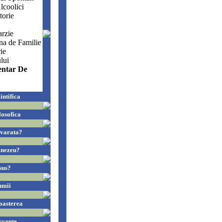
lcoolici
torie
arzie
na de Familie
ie
lui
entar De
intifica
losofica
evarata?
mnezeu?
sus?
umii
oasterea
cvente