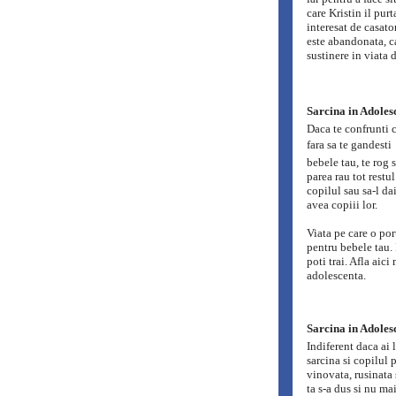
care Kristin il purt
interesat de casato
este abandonata, c
sustinere in viata 
Sarcina in Adolesc
Daca te confrunti c
fara sa te gandesti 
bebele tau, te rog s
parea rau tot restul
copilul sau sa-l da
avea copiii lor.
Viata pe care o por
pentru bebele tau. 
poti trai. Afla aic
adolescenta.
Sarcina in Adoles
Indiferent daca ai 
sarcina si copilul 
vinovata, rusinata
ta s-a dus si nu mai