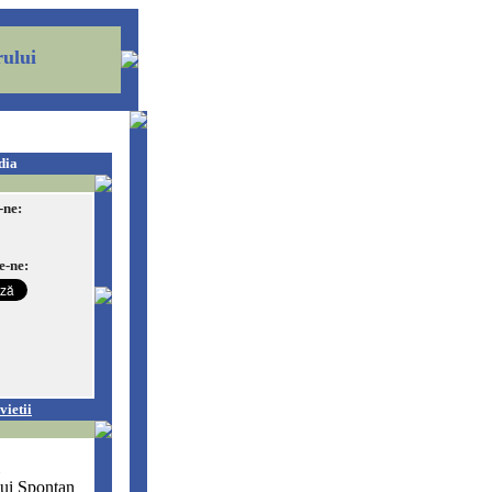
ului
dia
-ne:
e-ne:
vietii
lui Spontan