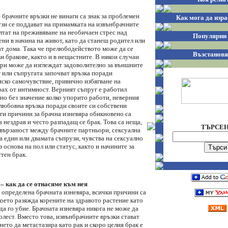
 брачните връзки не винаги са знак за проблемен
Как мога да изра
узи се поддават на примамката на извънбрачните
лтат на преживяване на необичаен стрес над
Популярни 
ни в начина на живот, като да станеш родител или
ат дома. Така че прелюбодейството може да се
Възстановя
и бракове, както и в нещастните. В някои случаи
ри може да изглеждат задоволително за външните
 или съпругата започват връзка поради
иско самочувствие, привично избягване на
рах от интимност. Верният съпруг е работил
 но без значение колко упорито работи, неверния
любовна връзка поради своите си собствени
ги причини за брачна изневяра обикновено са
нездрав и често разпадащ се брак. Това са неща,
ТЪРСЕ
ивързаност между брачните партньори, сексуална
 един или двамата съпрузи, чувства на сексуално
 основа на пол или статус, както и начините за
тен брак.
– как да се отнасяме към нея
е определена брачната изневяра, всички причини са
което разяжда корените на здравото растение като
а го убие. Брачната изневяра никога не може да
болест. Вместо това, извънбрачните връзки стават
ето да метастазира като рак и скоро целия брак е