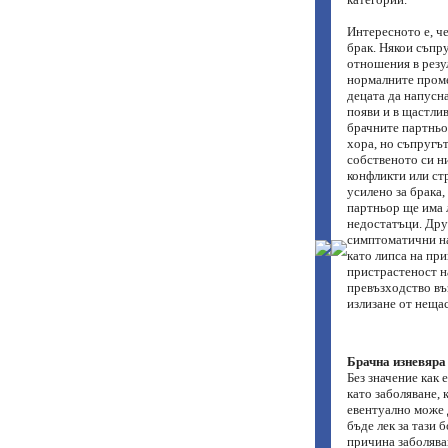
Интересното е, че
брак. Някои съпр
отношения в резу
нормалните проме
децата да напусн
появи и в щастлив
брачните партньо
хора, но съпругът
собственото си н
конфликти или ст
усилено за брака,
партньор ще има 
недостатъци. Дру
симптоматични на 
като липса на пр
пристрастеност на
превъзходство въз
излизане от нещас
Брачна изневяра 
Без значение как 
като заболяване, 
евентуално може д
бъде лек за тази 
причина заболяван