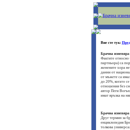
Вие сте тук:
Пред
Брачна изневяра
Фактите относно 
партньора) са пор
женените хора не
данни от национа
от мъжете са има
до 20%, когато с
отношения без сн
автор Пеги Вогън
имат връзка на ня
Брачна изневяра
Друг термин за б
енциклопедия Бри
толкова универсал