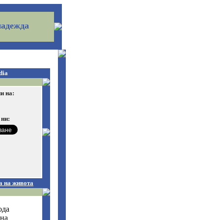
надежда
dia
и на:
 ни:
а на живота
ода
 на