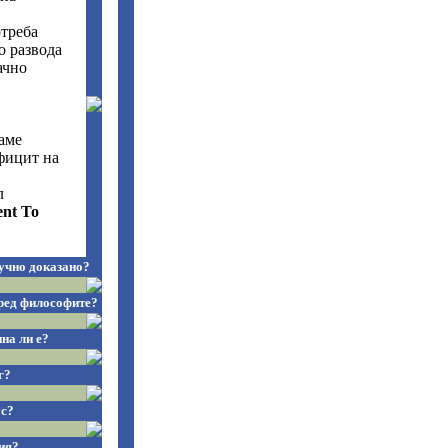
треба
о развода
ачно
аме
фицит на
л
ent To
учно доказано?
ред философите?
на ли е?
г?
ус?
ия?