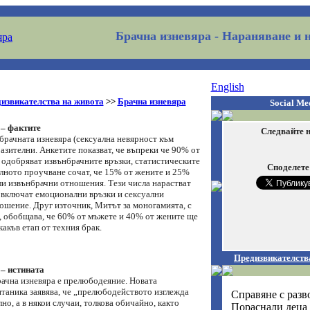
Брачна изневяра
- Нараняване и 
English
извикателства на живота
>>
Брачна изневяра
Social Me
 – фактите
Следвайте н
брачната изневяра (сексуална невярност към
азителни. Анкетите показват, че въпреки че 90% от
 одобряват извънбрачните връзки, статистическите
Споделете
лното проучване сочат, че 15% от жените и 25%
ли извънбрачни отношения. Тези числа нарастват
е включат емоционални връзки и сексуални
ошение. Друг източник, Митът за моногамията, с
, обобщава, че 60% от мъжете и 40% от жените ще
какъв етап от техния брак.
Предизвикателств
 – истината
рачна изневяра е прелюбодеяние. Новата
таника заявява, че „прелюбодейството изглежда
Справяне с разв
но, а в някои случаи, толкова обичайно, както
Пораснали деца