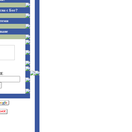
сна с Бог?
теми
ване
НЕ