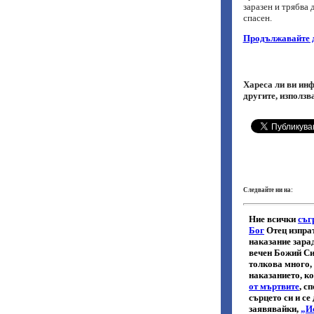
заразен и трябва 
спасен.
Продължавайте д
Хареса ли ви инф
другите, използв
Следвайте ни на: