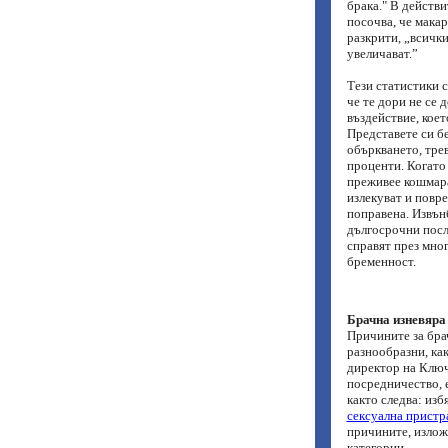
брака." В действи
посочва, че макар
разкрити, „всички
увеличават.”
Тези статистики с
че те дори не се
въздействие, коет
Представете си бе
объркването, тре
проценти. Когато 
преживее кошмара,
излекуват и повре
поправена. Извънб
дългосрочни после
справят през мног
бременност.
Брачна изневяра 
Причините за брач
разнообразни, как
директор на Ключ
посредничество, 
както следва: изб
сексуална пристр
причините, изложе
категории.