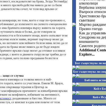
телност, изследователят на брака, Зелда Уестмийдс
алкохолици
 и много прелюбодейства никога да не са били
Вербална злоупо
 доказателства сочат, че този вид връзки се
Въпроси относн
Християнско бр
съветване
а шокиращи, но това, което е още по-тревожно е,
 доближават до излагането на силното емоционално
Мъртво раждане
о има брачната изневяра върху живота на хората.
Празно гнездо
зутешната мъка и болка, да не говорим за
Как да управляв
вожността и безсънните нощи, които изпълват тези
Синдрома на де
всичко излезе наяве, верният партньор може да
вниманието
 но неговите или нейните белези няма лесно да се
Самотен родите
дата на брака може никога да не бъде изцяло
Additional Cont
рачните връзки също могат да отекват и в някои
Explore...
дици, с които и двамата съпрузи ще трябва да се
о години, като полово предавани болести и
Бог съществува ли на
Бог съществува ли спо
– защо се случва
ната изневяра са толкова много и най-
Библията истин
то хората, които са участвали. Емили М. Браун,
ова свързваща терапия и Център за
Кой е Бо
е класифицирала причините за извънбрачни връзки
ягване на конфликти, избягване на интимност,
Кой е Ис
астеност
, раздвояване и бягство. Много от
ни тук, се вписват в една или повече от тези
Коя религ