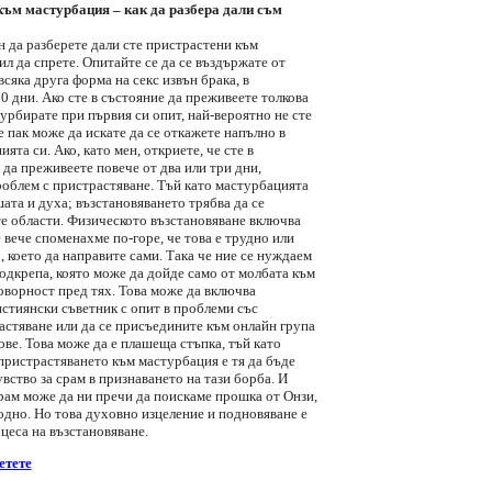
към мастурбация – как да разбера дали съм
н да разберете дали сте пристрастени към
л да спрете. Опитайте се да се въздържате от
сяка друга форма на секс извън брака, в
 дни. Ако сте в състояние да преживеете толкова
турбирате при първия си опит, най-вероятно не сте
 пак може да искате да се откажете напълно в
ята си. Ако, като мен, откриете, че сте в
да преживеете повече от два или три дни,
роблем с пристрастяване. Тъй като мастурбацията
шата и духа; възстановяването трябва да се
те области. Физическото възстановяване включва
вече споменахме по-горе, че това е трудно или
 което да направите сами. Така че ние се нуждаем
одкрепа, която може да дойде само от молбата към
оворност пред тях. Това може да включва
истиянски съветник с опит в проблеми със
астяване или да се присъедините към онлайн група
ове. Това може да е плашеща стъпка, тъй като
пристрастяването към мастурбация е тя да бъде
увство за срам в признаването на тази борба. И
срам може да ни пречи да поискаме прошка от Онзи,
одно. Но това духовно изцеление и подновяване е
цеса на възстановяване.
етете