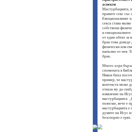
аспекти
Мастурбацията, по
правите секс със 
Емоционалният ха
секса става малко
собствени физиче
и емоционалните 
от един обект за 
брак това доведе 
физически или емо
напълно от нея. Т
брак.
Много хора бърза
спомената в Библи
Някои биха посоч
пример, че мастур
контекста може да
отказа му да снаб
изявление на Ису
мастурбацията: „Но
пожелае, вече е п
мастурбацията е 
думите на Исус из
безспорно е грях.