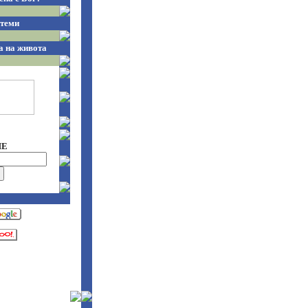
теми
а на живота
НЕ