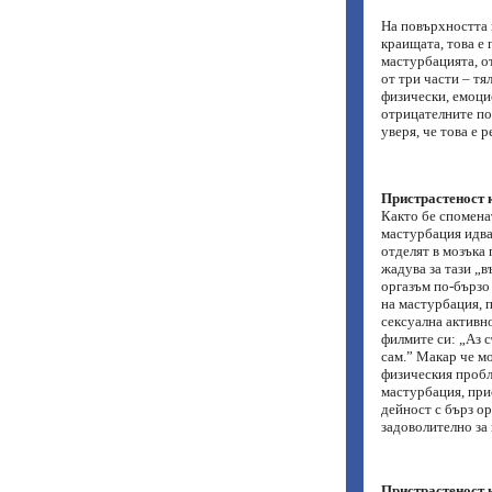
На повърхността 
краищата, това е 
мастурбацията, от
от три части – тя
физически, емоци
отрицателните по
уверя, че това е 
Пристрастеност 
Както бе спомена
мастурбация идва
отделят в мозъка 
жадува за тази „в
оргазъм по-бързо 
на мастурбация, 
сексуална активно
филмите си: „Аз с
сам.” Макар че мо
физическия пробл
мастурбация, прис
дейност с бърз ор
задоволително за 
Пристрастеност 