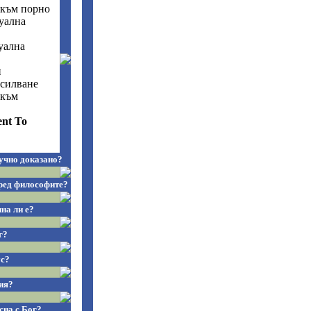
 към порно
уална
уална
и
силване
 към
ent To
учно доказано?
ред философите?
на ли е?
г?
ус?
ия?
сна с Бог?