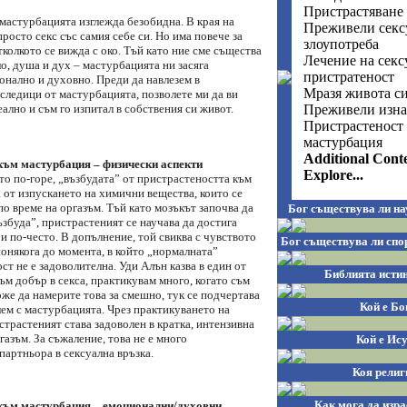
Пристрастяване
мастурбацията изглежда безобидна. В края на
Преживели секс
просто секс със самия себе си. Но има повече за
злоупотреба
колкото се вижда с око. Тъй като ние сме същества
Лечение на секс
ло, душа и дух – мастурбацията ни засяга
пристратеност
онално и духовно. Преди да навлезем в
Мразя живота с
следици от мастурбацията, позволете ми да ви
Преживели изна
реално и съм го изпитал в собствения си живот.
Пристрастеност
мастурбация
Additional Cont
към мастурбация – физически аспекти
Explore...
то по-горе, „възбудата” от пристрастеността към
 от изпускането на химични вещества, които се
по време на оргазъм. Тъй като мозъкът започва да
Бог съществува ли на
ъзбуда”, пристрастеният се научава да достига
и по-често. В допълнение, той свиква с чувството
Бог съществува ли спо
понякога до момента, в който „нормалната”
ст не е задоволителна. Уди Алън казва в един от
Библията истин
ъм добър в секса, практикувам много, когато съм
же да намерите това за смешно, тук се подчертава
Кой е Бо
ем с мастурбацията. Чрез практикуването на
трастеният става задоволен в кратка, интензивна
газъм. За съжаление, това не е много
Кой е Ис
партньора в сексуална връзка.
Коя религ
Как мога да изра
към мастурбация – емоционални/духовни