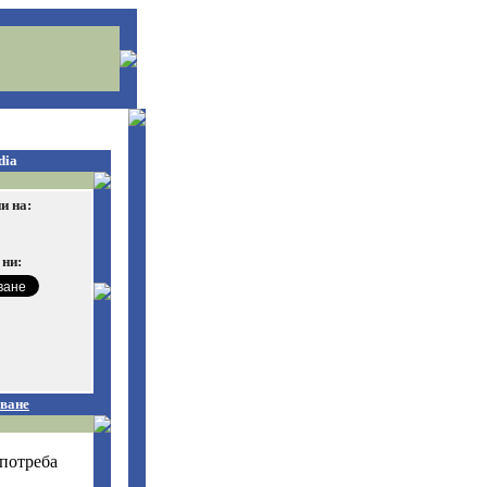
dia
и на:
 ни:
ване
потреба