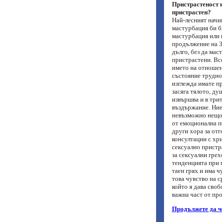
Пристрастеност 
пристрастен?
Най-лесният начи
мастурбация би би
мастурбация или в
продължение на 30
дълго, без да мас
пристрастени. Все
името на отношени
състояние трудно 
изглежда имате п
засяга тялото, ду
извършва и в три
въздържание. Ние 
невъзможно нещо,
от емоционална п
други хора за отг
консултации с хр
сексуално пристр
за сексуални грех
тенденцията при 
таен грях и има ч
това чувство на 
който я дава своб
важна част от про
Продължете да ч