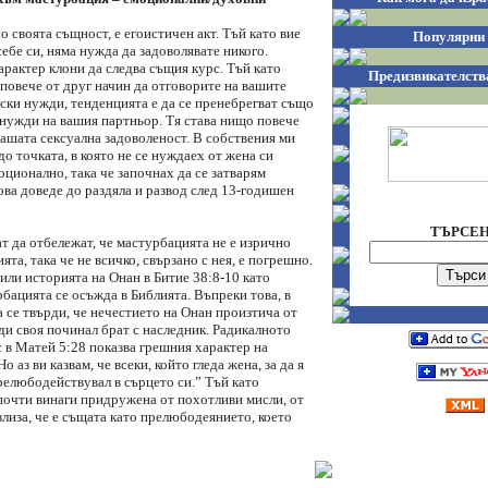
 своята същност, е егоистичен акт. Тъй като вие
Популярни 
себе си, няма нужда да задоволявате никого.
рактер клони да следва същия курс. Тъй като
Предизвикателств
 повече от друг начин да отговорите на вашите
ски нужди, тенденцията е да се пренебрегват също
нужди на вашия партньор. Тя става нищо повече
вашата сексуална задоволеност. В собствения ми
до точката, в която не се нуждаех от жена си
ционално, така че започнах да се затварям
ова доведе до раздяла и развод след 13-годишен
ТЪРСЕ
т да отбележат, че мастурбацията не е изрично
ята, така че не всичко, свързано с нея, е погрешно.
или историята на Онан в Битие 38:8-10 като
бацията се осъжда в Библията. Въпреки това, в
 се твърди, че нечестието на Онан произтича от
ди своя починал брат с наследник. Радикалното
с в Матей 5:28 показва грешния характер на
 аз ви казвам, че всеки, който гледа жена, за да я
релюбодействувал в сърцето си.” Тъй като
почти винаги придружена от похотливи мисли, от
лиза, че е същата като прелюбодеянието, което