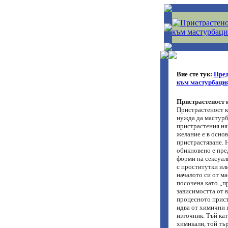
Вие сте тук:
Пред
към мастурбаци
Пристрастеност 
Пристрастеност к
нужда да мастурб
пристрастения ня
желание е в осно
пристрастяване. 
обикновено е пре
форми на сексуал
с проститутки ил
началото си от м
посочена като „пр
зависимостта от в
процесното прист
идва от химични 
източник. Тъй кат
химикали, той тъ