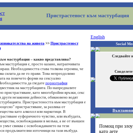
Пристрастеност към мастурбация
English
извикателства на живота
>>
Пристрастеност
Social Me
я
Следвайте н
към мастурбация – какво представлява?
ъм мастурбация е, просто казано, натрапчивата
ираш. Необходимостта става толкова огромна, че
Споделете
ма силата да не го прави. Това непреодолимо
вата на повечето форми на сексуално
Необходимостта да гледате
порнография
двестник на мастурбацията. По-напредналите
но пристрастяване, като многобройни връзки, секс
и други незаконни дейности, обикновено водят
астурбацията. Пристрастеността към мастурбация е
оцесно” пристрастяване, за разлика от
Възстановя
ещества като алкохол или наркотици. В
растяване еуфоричното чувство, или възбудата,
вещества, освобождавани в мозъка, а не от външен
Помощ при злоу
о умът свиква с освобождаването на тези
рси продължителни източници на тази възбуда.
като дете