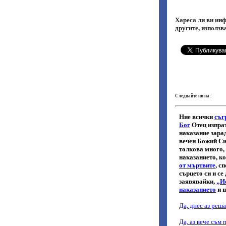
Хареса ли ви инф
другите, използв
Следвайте ни на: