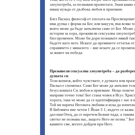
злоупотреба, аз познавам празнотата. Знам какво 
имаш нужда от дълбока любов и приемане.
Блез Паскал, философ от епохата на Просвещениет
има дупка с форма на Бог, или вакуум, във всяко 
която може да бъде запълнена само от Бог. Може 
истории за хора, преживели сексуална злоупотреб
бил променен. Може би дори познавате някой такъ
бъдете като него. Искате да преминете оттатък о
справянето с миналото – вие искате да се промен
за живот на победа.
Преживели сексуална злоупотреба – да разбере
душата си
Този копнеж, който чувствате, е дупката или праз
Паскал е споменал. Само Бог може да запълни тоз
безусловната Си любов и приемане. Нещо повече 
направи точно това! Бог стана човек в Исус Хрис
хората, така че може да се идентифицира с нас в 
Той ни нарича Неговата любима и иска да изпита
В Библията ние четем 1 Йоан 3:1, където се казва
дал нам Отец, да се наречем Божии чада; а такива 
светът не познава нас, защото Него не позна.” Бог
каквито сме, когато дойдем при Него.