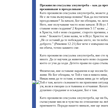
Преживели сексуална злоупотреба – как да пре
преживяване в преодоляване
Като преживели сексуална злоупотреба, можете д
Не е ли това вълнуваща новина? Как да постигнем
преодоляване? За начало, Бог ни обещава, че, ког
Него, ние получаваме чисто ново начало. В Исус 
ставаме нови създания! 2 Коринтяни 5:17 казва: „З
в Христа, той е ново създание; старото премина; е
ново.” Божието Слово казва, че в Исус Христос н
„Не се оставяй да те побеждава злото; но ти побе
доброто.” (Римляни 12:21) Бог вече е извършил н
ни обича, точно каквито сме.
Като преживели сексуална злоупотреба, вие сте 
много. Да се научим да живеем като ново създание
което се учи да ходи. Детето прави по една стъпк
Физически, ние оставаме наранени и ще носим бел
живи. Но Бог обещава, че Той е там и никога няма д
Никак няма да те оставя; и никак няма да те забрав
Той е там, когато съзнанието ни припомня ситуац
ум, воля и емоции са в тъмнина и отчаяние. Когат
душевно страдание и осъждане, Бог е там.
Като преживели сексуална злоупотреба, ще ни бъ
съгласуваме мисли и чувства по отношение на лю
приемането. Поради нашето минало, ние ще знаем