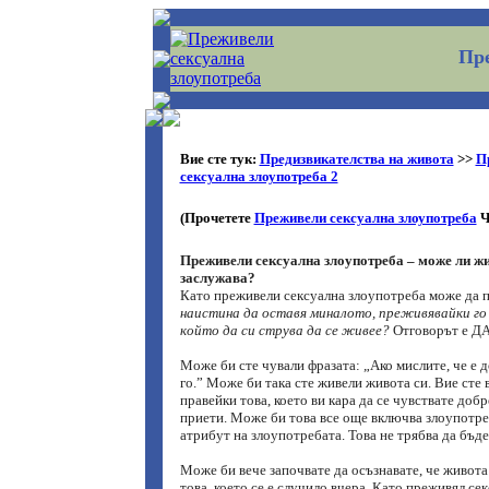
Пре
Вие сте тук:
Предизвикателства на живота
>>
П
сексуална злоупотреба 2
(Прочетете
Преживели сексуална злоупотреба
Ч
Преживели сексуална злоупотреба – може ли жи
заслужава?
Като преживели сексуална злоупотреба може да 
наистина да оставя миналото, преживявайки го
който да си струва да се живее?
Отговорът е ДА
Може би сте чували фразата: „Ако мислите, че е 
го.” Може би така сте живели живота си. Вие сте 
правейки това, което ви кара да се чувствате добр
приети. Може би това все още включва злоупотре
атрибут на злоупотребата. Това не трябва да бъд
Може би вече започвате да осъзнавате, че живота
това, което се е случило вчера. Като преживял се