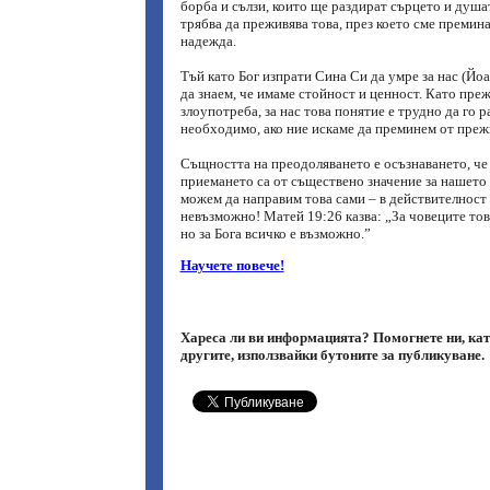
борба и сълзи, които ще раздират сърцето и душа
трябва да преживява това, през което сме премин
надежда.
Тъй като Бог изпрати Сина Си да умре за нас (Йоа
да знаем, че имаме стойност и ценност. Като пре
злоупотреба, за нас това понятие е трудно да го р
необходимо, ако ние искаме да преминем от преж
Същността на преодоляването е осъзнаването, че
приемането са от съществено значение за нашето 
можем да направим това сами – в действителност 
невъзможно! Матей 19:26 казва: „За човеците то
но за Бога всичко е възможно.”
Научете повече!
Хареса ли ви информацията? Помогнете ни, кат
другите, използвайки бутоните за публикуване.